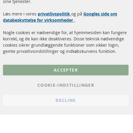
sine tjenester.
Dieselpartikelfilter
Levering
Læs mere i vores
rengøring
privatlivspolitik
og på
Googles side om
Kontakt
databeskyttelse for virksomheder
.
Katalysator (KAT)
Annuller kontrakt
Nogle cookies er nødvendige for, at hjemmesiden kan fungere
Sensorer
korrekt, og de kan ikke deaktiveres. Disse teknisk nødvendige
cookies sikrer grundlæggende funktioner som sikker login,
FAQ
gemte privatlivsindstillinger og indkøbskurvens funktion.
Flere links
ACCEPTER
Databeskyttelse
Impressum
COOKIE-INDSTILLINGER
Politik for afbestilling
DECLINE
Vilkår
Cookie Einstellungen