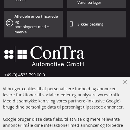
Varer på lager
Alle dele er certificerede
og
Sikker
betaling
homologeret med e-
mærke
+49 (0) 4533 799 00 0
Man-tors: 09-17, fre 09-16
Cl
Vi bruger cookies til at personalisere indhold og annoncer,
info@contra-automotive.de
Co
Ba
levere funktioner til sociale medier og analysere vores trafik.
www.contra-automotive.de
Med dit samtykke kan vi og vores partnere (inklusive Google)
Facebook
Instagram
bruge dine personlige data til personligt tilpassede annoncer.
Hurtige links
Kundeservice
Google bruger disse data f.eks. til at vise dig mere relevante
annoncer, måle dine interaktioner med annoncer og forbedre
Dieselpartikelfilter (DPF)
Betalingsmetoder