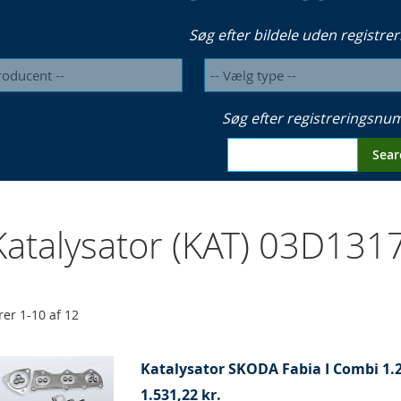
Søg efter bildele uden registrer
Søg efter registreringsn
Sear
atalysator (KAT) 03D13
rer
1
-
10
af
12
Katalysator SKODA Fabia I Combi 1.2 
1.531,22 kr.