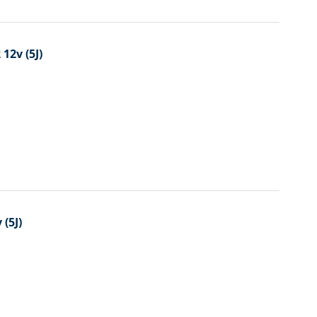
12v (5J)
(5J)