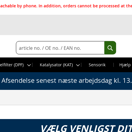
reachable by phone. In addition, orders cannot be processed at 
Search
Search
elfilter (DPF)
Katalysator (KAT)
Sensorik
Hjælp
Afsendelse senest næste arbejdsdag kl. 13
VÆLG VENLIGST DI