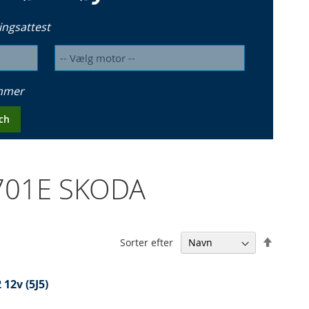
ingsattest
ummer
ch
1701E SKODA
Falden
Sorter efter
orden
12v (5J5)