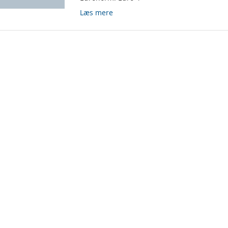
Læs mere
ket side
e