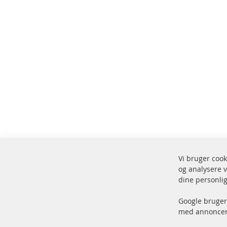
Vi bruger cook
og analysere v
Fors
dine personlig
100 % nye dele og TOP service
Vare
Google bruger 
med annoncer 