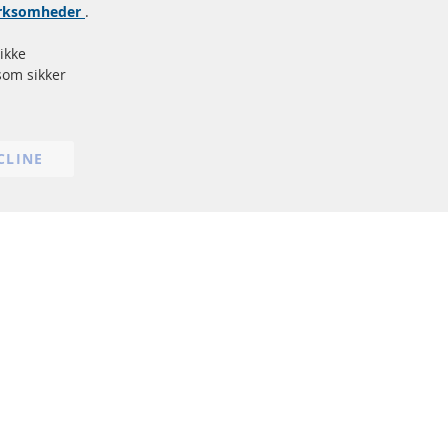
virksomheder
.
Databeskyttelse
Impressum
ikke
Politik for afbestilling
som sikker
Vilkår
Cookie Einstellungen
CLINE