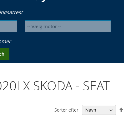
ingsattest
ummer
ch
020LX SKODA - SEAT
Falden
Sorter efter
orden