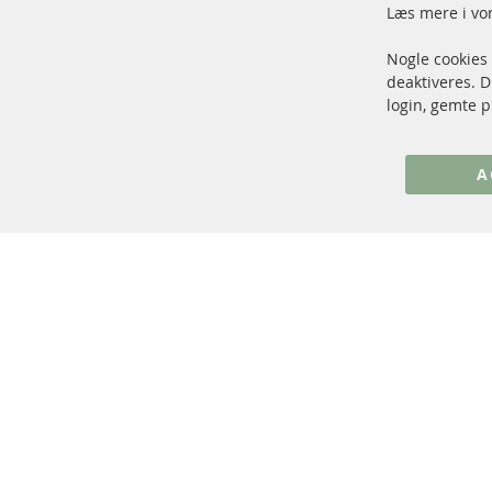
Læs mere i vo
Nogle cookies
+49 (0) 4533 799 00 0
deaktiveres. 
Man-tors: 09-17, fre 09-16
login, gemte p
info@contra-automotive.de
www.contra-automotive.de
A
Facebook
Instagram