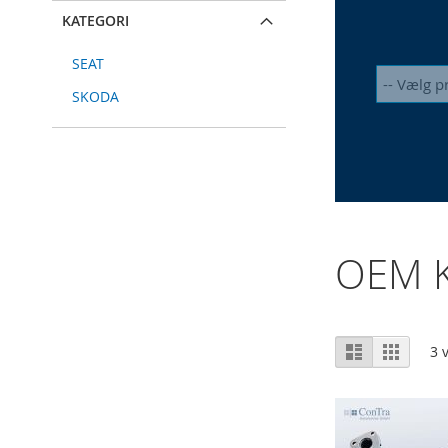
KATEGORI
SEAT
SKODA
OEM K
Vis
Liste
Gitter
3
v
som