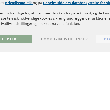
res
privatlivspolitik
og på
Googles side om databeskyttelse for 
Dieselpartikelfilter (DPF)
Betalingsmetoder
Dieselpartikelfilter rengøring
Levering
 er nødvendige for, at hjemmesiden kan fungere korrekt, og de kan 
Katalysator (KAT)
Kontakt
Disse teknisk nødvendige cookies sikrer grundlæggende funktioner 
Sensorer
Annuller kontrakt
rivatlivsindstillinger og indkøbskurvens funktion.
FAQ
CCEPTER
COOKIE-INDSTILLINGER
DE
© 2024 ConTra Automotive GmbH. All Rights Reserved.