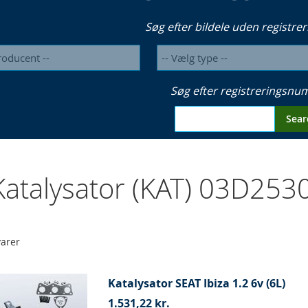
Søg efter bildele uden registrer
Søg efter registreringsn
Sear
atalysator (KAT) 03D253
arer
Katalysator SEAT Ibiza 1.2 6v (6L)
1.531,22 kr.