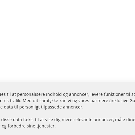
ies til at personalisere indhold og annoncer, levere funktioner til 
ores trafik. Med dit samtykke kan vi og vores partnere (inklusive G
endelse inden for 24 timer
Alle dele er certificere
e data til personligt tilpassede annoncer.
r på lager
homologeret med e-mæ
disse data f.eks. til at vise dig mere relevante annoncer, måle dine
og forbedre sine tjenester.
Hurtige links
Kundeservice