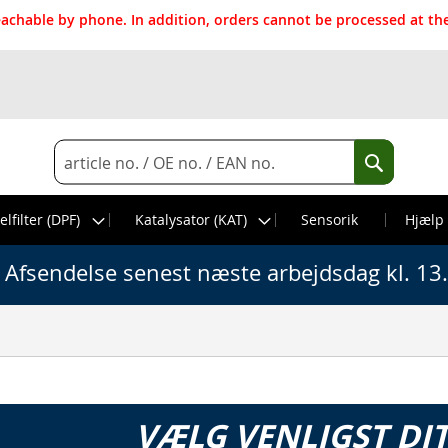
reachable by phone. In addition, orders cannot be processed at 
Search
Search
elfilter (DPF)
Katalysator (KAT)
Sensorik
Hjælp
Afsendelse senest næste arbejdsdag kl. 13
VÆLG VENLIGST DI