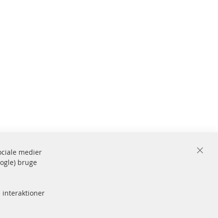
sociale medier
Close
oogle) bruge
Cooki
de og
Bar
Sikker
betaling
rke
 interaktioner
Flere links