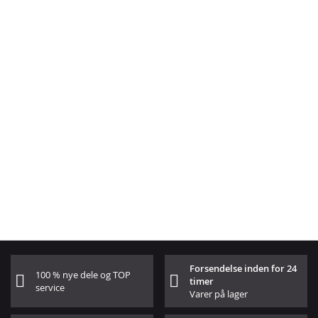
Forsendelse inden for 24
100 % nye dele og TOP
timer
service
Varer på lager