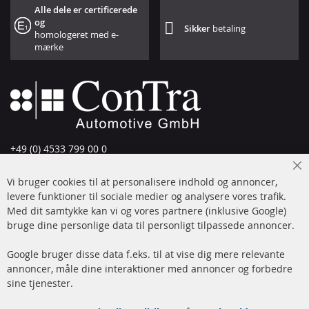
Alle dele er certificerede
og
Sikker
betaling
homologeret med e-
mærke
+49 (0) 4533 799 00 0
Man-tors: 09-17, fre 09-16
Cl
Vi bruger cookies til at personalisere indhold og annoncer,
info@contra-automotive.de
Co
Ba
levere funktioner til sociale medier og analysere vores trafik.
www.contra-automotive.de
Med dit samtykke kan vi og vores partnere (inklusive Google)
Facebook
Instagram
bruge dine personlige data til personligt tilpassede annoncer.
Hurtige links
Kundeservice
Google bruger disse data f.eks. til at vise dig mere relevante
annoncer, måle dine interaktioner med annoncer og forbedre
Dieselpartikelfilter (DPF)
Betalingsmetoder
sine tjenester.
Dieselpartikelfilter
Levering