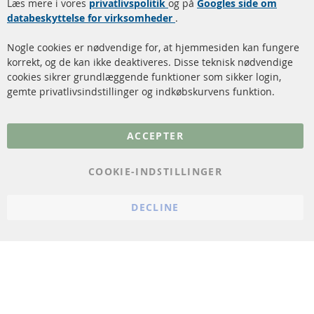
Læs mere i vores
rengøring
privatlivspolitik
og på
Googles side om
Kontakt
databeskyttelse for virksomheder
.
Katalysator (KAT)
Annuller kontrakt
Nogle cookies er nødvendige for, at hjemmesiden kan fungere
Sensorer
korrekt, og de kan ikke deaktiveres. Disse teknisk nødvendige
cookies sikrer grundlæggende funktioner som sikker login,
FAQ
gemte privatlivsindstillinger og indkøbskurvens funktion.
Flere links
ACCEPTER
Databeskyttelse
Impressum
COOKIE-INDSTILLINGER
Politik for afbestilling
DECLINE
Vilkår
Cookie Einstellungen
© 2024 ConTra Automotive GmbH. All Rights Reserved.