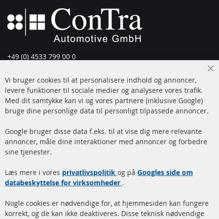
+49 (0) 4533 799 00 0
Man-tors: 09-17, fre 09-16
Cl
Vi bruger cookies til at personalisere indhold og annoncer,
info@contra-automotive.de
Co
Ba
levere funktioner til sociale medier og analysere vores trafik.
www.contra-automotive.de
Med dit samtykke kan vi og vores partnere (inklusive Google)
Facebook
Instagram
bruge dine personlige data til personligt tilpassede annoncer.
Hurtige links
Kundeservice
Google bruger disse data f.eks. til at vise dig mere relevante
annoncer, måle dine interaktioner med annoncer og forbedre
Dieselpartikelfilter (DPF)
Betalingsmetoder
sine tjenester.
Dieselpartikelfilter
Levering
Læs mere i vores
rengøring
privatlivspolitik
og på
Googles side om
Kontakt
databeskyttelse for virksomheder
.
Katalysator (KAT)
Annuller kontrakt
Nogle cookies er nødvendige for, at hjemmesiden kan fungere
Sensorer
korrekt, og de kan ikke deaktiveres. Disse teknisk nødvendige