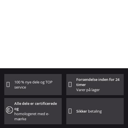
Forsendelse inden for 24
100 % nye dele og TOP
timer
service
Varer på lager
Alle dele er certificerede
og
Sikker
betaling
homologeret med e-
mærke