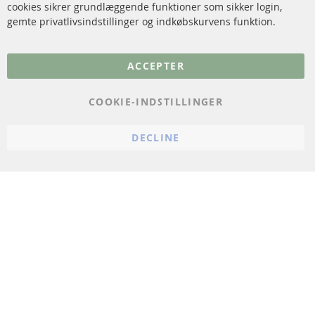
cookies sikrer grundlæggende funktioner som sikker login,
FAQ
gemte privatlivsindstillinger og indkøbskurvens funktion.
Flere links
ACCEPTER
Databeskyttelse
Impressum
COOKIE-INDSTILLINGER
Politik for afbestilling
DECLINE
Vilkår
Cookie Einstellungen
© 2024 ConTra Automotive GmbH. All Rights Reserved.