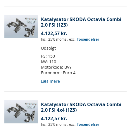
Katalysator SKODA Octavia Combi
2.0 FSI (1Z5)
4.122,57 kr.
Incl. 25% moms
,
excl.
forsendelser
Udsolgt
PS:
150
kW:
110
Motorkode:
BVY
Euronorm:
Euro 4
Læs mere
Katalysator SKODA Octavia Combi
2.0 FSI 4x4 (1Z5)
4.122,57 kr.
Incl. 25% moms
,
excl.
forsendelser