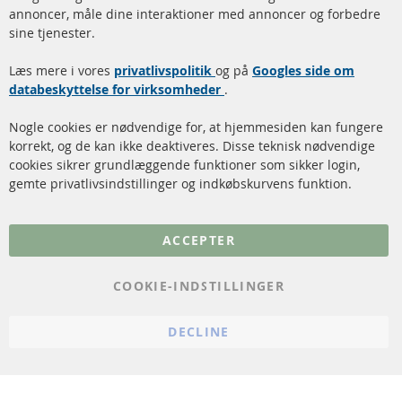
annoncer, måle dine interaktioner med annoncer og forbedre
Dieselpartikelfilter (DPF)
Betalingsmetoder
sine tjenester.
Dieselpartikelfilter
Levering
Læs mere i vores
rengøring
privatlivspolitik
og på
Googles side om
Kontakt
databeskyttelse for virksomheder
.
Katalysator (KAT)
Annuller kontrakt
Nogle cookies er nødvendige for, at hjemmesiden kan fungere
Sensorer
korrekt, og de kan ikke deaktiveres. Disse teknisk nødvendige
cookies sikrer grundlæggende funktioner som sikker login,
FAQ
gemte privatlivsindstillinger og indkøbskurvens funktion.
Flere links
ACCEPTER
Databeskyttelse
Impressum
COOKIE-INDSTILLINGER
Politik for afbestilling
DECLINE
Vilkår
Cookie Einstellungen