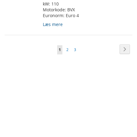
kW:
110
Motorkode:
BVX
Euronorm:
Euro 4
Læs mere
Side
Side
Vider
Du
Side
Side
1
2
3
læser
i
øjeblikket
side