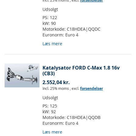
Incl. 25% moms
,
excl.
forsendelser
Udsolgt
PS:
122
kW:
90
Motorkode:
C18HDEA|QQDC
Euronorm:
Euro 4
Læs mere
Katalysator FORD C-Max 1.8 16v
(CB3)
2.552,04 kr.
Incl. 25% moms
,
excl.
forsendelser
Udsolgt
PS:
125
kW:
92
Motorkode:
C18HDEA|QQDB
Euronorm:
Euro 4
Læs mere