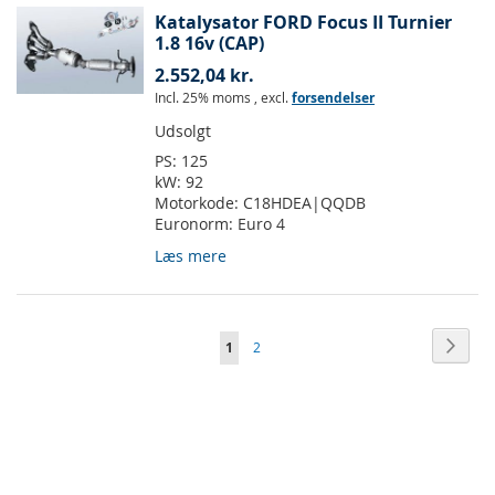
Katalysator FORD Focus II Turnier
1.8 16v (CAP)
2.552,04 kr.
Incl. 25% moms
,
excl.
forsendelser
Udsolgt
PS:
125
kW:
92
Motorkode:
C18HDEA|QQDB
Euronorm:
Euro 4
Læs mere
Side
Side
Vider
Du
Side
1
2
læser
i
øjeblikket
side