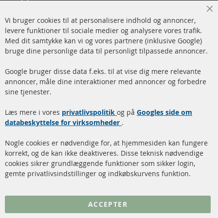
Man-tors: 09-17, fre 09-16
Cl
Vi bruger cookies til at personalisere indhold og annoncer,
info@contra-automotive.de
Co
Ba
levere funktioner til sociale medier og analysere vores trafik.
www.contra-automotive.de
Med dit samtykke kan vi og vores partnere (inklusive Google)
Facebook
Instagram
bruge dine personlige data til personligt tilpassede annoncer.
Hurtige links
Kundeservice
Google bruger disse data f.eks. til at vise dig mere relevante
annoncer, måle dine interaktioner med annoncer og forbedre
Dieselpartikelfilter (DPF)
Betalingsmetoder
sine tjenester.
Dieselpartikelfilter
Levering
Læs mere i vores
rengøring
privatlivspolitik
og på
Googles side om
Kontakt
databeskyttelse for virksomheder
.
Katalysator (KAT)
Annuller kontrakt
Nogle cookies er nødvendige for, at hjemmesiden kan fungere
Sensorer
korrekt, og de kan ikke deaktiveres. Disse teknisk nødvendige
cookies sikrer grundlæggende funktioner som sikker login,
FAQ
gemte privatlivsindstillinger og indkøbskurvens funktion.
Flere links
ACCEPTER
Databeskyttelse