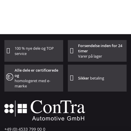
Forsendelse inden for 24
100 % nye dele og TOP
timer
service
Varer på lager
Alle dele er certificerede
og
Sikker
betaling
homologeret med e-
mærke
+49 (0) 4533 799 00 0