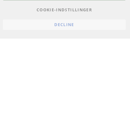
Impressum
COOKIE-INDSTILLINGER
Politik for afbestilling
DECLINE
Vilkår
Cookie Einstellungen
© 2024 ConTra Automotive GmbH. All Rights Reserved.