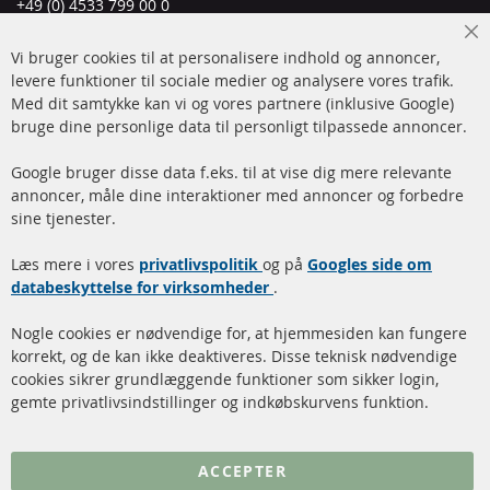
+49 (0) 4533 799 00 0
Man-tors: 09-17, fre 09-16
Cl
Vi bruger cookies til at personalisere indhold og annoncer,
info@contra-automotive.de
Co
Ba
levere funktioner til sociale medier og analysere vores trafik.
www.contra-automotive.de
Med dit samtykke kan vi og vores partnere (inklusive Google)
Facebook
Instagram
bruge dine personlige data til personligt tilpassede annoncer.
Hurtige links
Kundeservice
Google bruger disse data f.eks. til at vise dig mere relevante
annoncer, måle dine interaktioner med annoncer og forbedre
Dieselpartikelfilter (DPF)
Betalingsmetoder
sine tjenester.
Dieselpartikelfilter
Levering
Læs mere i vores
rengøring
privatlivspolitik
og på
Googles side om
Kontakt
databeskyttelse for virksomheder
.
Katalysator (KAT)
Annuller kontrakt
Nogle cookies er nødvendige for, at hjemmesiden kan fungere
Sensorer
korrekt, og de kan ikke deaktiveres. Disse teknisk nødvendige
cookies sikrer grundlæggende funktioner som sikker login,
FAQ
gemte privatlivsindstillinger og indkøbskurvens funktion.
Flere links
ACCEPTER
Databeskyttelse