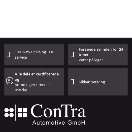
Forsendelse inden for 24
100 % nye dele og TOP
timer
service
Varer på lager
Alle dele er certificerede
og
Sikker
betaling
homologeret med e-
mærke