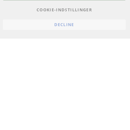
Impressum
COOKIE-INDSTILLINGER
Politik for afbestilling
DECLINE
Vilkår
Cookie Einstellungen
© 2024 ConTra Automotive GmbH. All Rights Reserved.