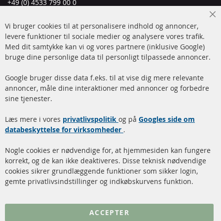
+49 (0) 4533 799 00 0
Man-tors: 09-17, fre 09-16
Cl
Vi bruger cookies til at personalisere indhold og annoncer,
info@contra-automotive.de
Co
Ba
levere funktioner til sociale medier og analysere vores trafik.
www.contra-automotive.de
Med dit samtykke kan vi og vores partnere (inklusive Google)
Facebook
Instagram
bruge dine personlige data til personligt tilpassede annoncer.
Hurtige links
Kundeservice
Google bruger disse data f.eks. til at vise dig mere relevante
annoncer, måle dine interaktioner med annoncer og forbedre
Dieselpartikelfilter (DPF)
Betalingsmetoder
sine tjenester.
Dieselpartikelfilter
Levering
Læs mere i vores
rengøring
privatlivspolitik
og på
Googles side om
Kontakt
databeskyttelse for virksomheder
.
Katalysator (KAT)
Annuller kontrakt
Nogle cookies er nødvendige for, at hjemmesiden kan fungere
Sensorer
korrekt, og de kan ikke deaktiveres. Disse teknisk nødvendige
cookies sikrer grundlæggende funktioner som sikker login,
FAQ
gemte privatlivsindstillinger og indkøbskurvens funktion.
Flere links
ACCEPTER
Databeskyttelse