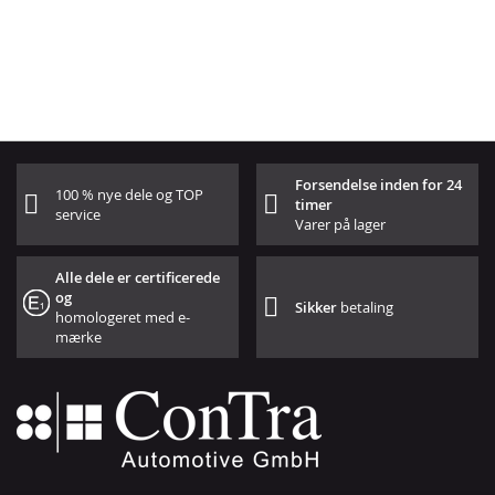
Forsendelse inden for 24
100 % nye dele og TOP
timer
service
Varer på lager
Alle dele er certificerede
og
Sikker
betaling
homologeret med e-
mærke