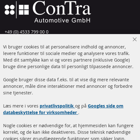
+49 (0) 4533 799 00 0
Man-tors: 09-17, fre 09-16
Cl
Vi bruger cookies til at personalisere indhold og annoncer,
info@contra-automotive.de
Co
Ba
levere funktioner til sociale medier og analysere vores trafik.
www.contra-automotive.de
Med dit samtykke kan vi og vores partnere (inklusive Google)
Facebook
Instagram
bruge dine personlige data til personligt tilpassede annoncer.
Hurtige links
Kundeservice
Google bruger disse data f.eks. til at vise dig mere relevante
annoncer, måle dine interaktioner med annoncer og forbedre
Dieselpartikelfilter (DPF)
Betalingsmetoder
sine tjenester.
Dieselpartikelfilter
Levering
Læs mere i vores
rengøring
privatlivspolitik
og på
Googles side om
Kontakt
databeskyttelse for virksomheder
.
Katalysator (KAT)
Annuller kontrakt
Nogle cookies er nødvendige for, at hjemmesiden kan fungere
Sensorer
korrekt, og de kan ikke deaktiveres. Disse teknisk nødvendige
cookies sikrer grundlæggende funktioner som sikker login,
FAQ