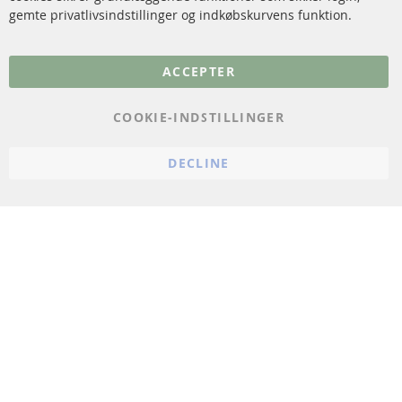
gemte privatlivsindstillinger og indkøbskurvens funktion.
Flere links
ACCEPTER
Databeskyttelse
Impressum
COOKIE-INDSTILLINGER
Politik for afbestilling
DECLINE
Vilkår
Cookie Einstellungen
© 2024 ConTra Automotive GmbH. All Rights Reserved.