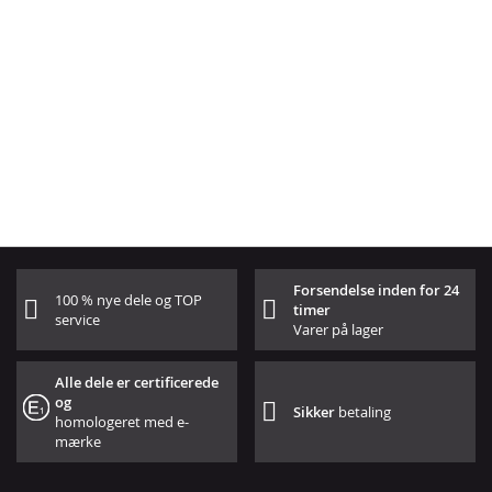
Forsendelse inden for 24
100 % nye dele og TOP
timer
service
Varer på lager
Alle dele er certificerede
og
Sikker
betaling
homologeret med e-
mærke