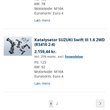
kW:
78
Motorkode:
M16A
Euronorm:
Euro 4
Læs mere
Katalysator SUZUKI Swift III 1.6 2WD
(RS416 2-4)
2.159,44 kr.
Incl. 25% moms
,
excl.
forsendelser
PS:
125
kW:
92
Motorkode:
M16A
Euronorm:
Euro 4
Læs mere
Side
Side
Vider
Du
Side
1
2