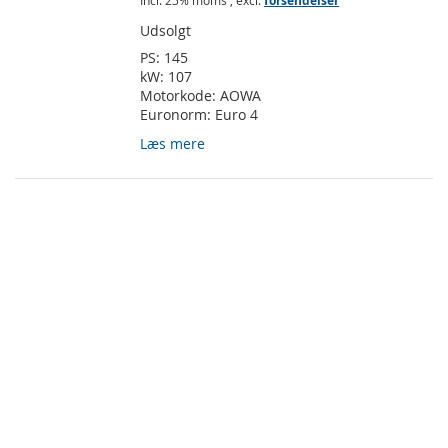
Incl. 25% moms
,
excl.
forsendelser
Udsolgt
PS:
145
kW:
107
Motorkode:
AOWA
Euronorm:
Euro 4
Læs mere