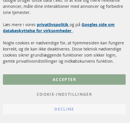
Google bruger disse data f.eks. til at vise dig mere relevante
annoncer, måle dine interaktioner med annoncer og forbedre
Dieselpartikelfilter (DPF)
Betalingsmetoder
sine tjenester.
Dieselpartikelfilter
Levering
Læs mere i vores
rengøring
privatlivspolitik
og på
Googles side om
Kontakt
databeskyttelse for virksomheder
.
Katalysator (KAT)
Annuller kontrakt
Nogle cookies er nødvendige for, at hjemmesiden kan fungere
Sensorer
korrekt, og de kan ikke deaktiveres. Disse teknisk nødvendige
cookies sikrer grundlæggende funktioner som sikker login,
FAQ
gemte privatlivsindstillinger og indkøbskurvens funktion.
Flere links
ACCEPTER
Databeskyttelse
Impressum
COOKIE-INDSTILLINGER
Politik for afbestilling
DECLINE
Vilkår
Cookie Einstellungen