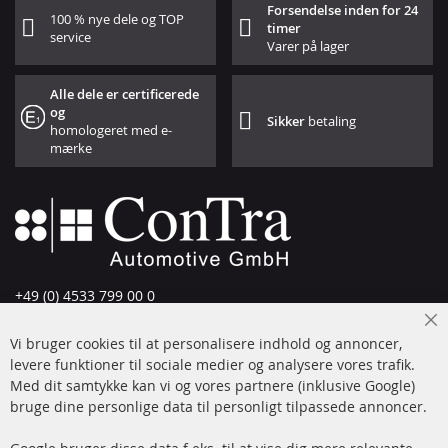
Forsendelse inden for 24
100 % nye dele og TOP
timer
service
Varer på lager
Alle dele er certificerede
og
Sikker
betaling
homologeret med e-
mærke
+49 (0) 4533 799 00 0
Man-tors: 09-17, fre 09-16
Cl
Vi bruger cookies til at personalisere indhold og annoncer,
info@contra-automotive.de
Co
Ba
levere funktioner til sociale medier og analysere vores trafik.
www.contra-automotive.de
Med dit samtykke kan vi og vores partnere (inklusive Google)
Facebook
Instagram
bruge dine personlige data til personligt tilpassede annoncer.
Hurtige links
Kundeservice