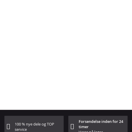
Forsendelse inden for 24
100 % nye dele og TOP
timer
service