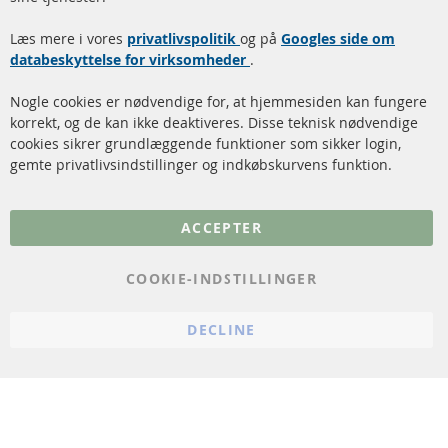
Dieselpartikelfilter
Levering
Læs mere i vores
rengøring
privatlivspolitik
og på
Googles side om
Kontakt
databeskyttelse for virksomheder
.
Katalysator (KAT)
Annuller kontrakt
Nogle cookies er nødvendige for, at hjemmesiden kan fungere
Sensorer
korrekt, og de kan ikke deaktiveres. Disse teknisk nødvendige
cookies sikrer grundlæggende funktioner som sikker login,
FAQ
gemte privatlivsindstillinger og indkøbskurvens funktion.
Flere links
ACCEPTER
Databeskyttelse
Impressum
COOKIE-INDSTILLINGER
Politik for afbestilling
DECLINE
Vilkår
Cookie Einstellungen