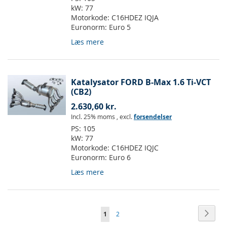
kW:
77
Motorkode:
C16HDEZ IQJA
Euronorm:
Euro 5
Læs mere
Katalysator FORD B-Max 1.6 Ti-VCT
(CB2)
2.630,60 kr.
Incl. 25% moms
,
excl.
forsendelser
PS:
105
kW:
77
Motorkode:
C16HDEZ IQJC
Euronorm:
Euro 6
Læs mere
Side
Side
Vider
Du
Side
1
2