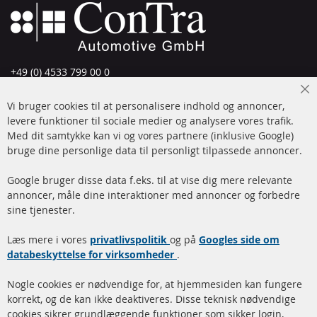
+49 (0) 4533 799 00 0
Man-tors: 09-17, fre 09-16
Cl
Vi bruger cookies til at personalisere indhold og annoncer,
info@contra-automotive.de
Co
Ba
levere funktioner til sociale medier og analysere vores trafik.
www.contra-automotive.de
Med dit samtykke kan vi og vores partnere (inklusive Google)
Facebook
Instagram
bruge dine personlige data til personligt tilpassede annoncer.
Hurtige links
Kundeservice
Google bruger disse data f.eks. til at vise dig mere relevante
annoncer, måle dine interaktioner med annoncer og forbedre
Dieselpartikelfilter (DPF)
Betalingsmetoder
sine tjenester.
Dieselpartikelfilter
Levering
Læs mere i vores
rengøring
privatlivspolitik
og på
Googles side om
Kontakt
databeskyttelse for virksomheder
.
Katalysator (KAT)
Annuller kontrakt
Nogle cookies er nødvendige for, at hjemmesiden kan fungere
Sensorer
korrekt, og de kan ikke deaktiveres. Disse teknisk nødvendige
cookies sikrer grundlæggende funktioner som sikker login,
FAQ