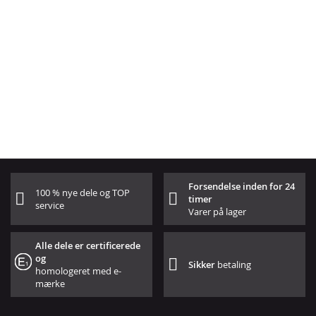
Forsendelse inden for 24
100 % nye dele og TOP
timer
service
Varer på lager
Alle dele er certificerede
og
Sikker
betaling
homologeret med e-
mærke