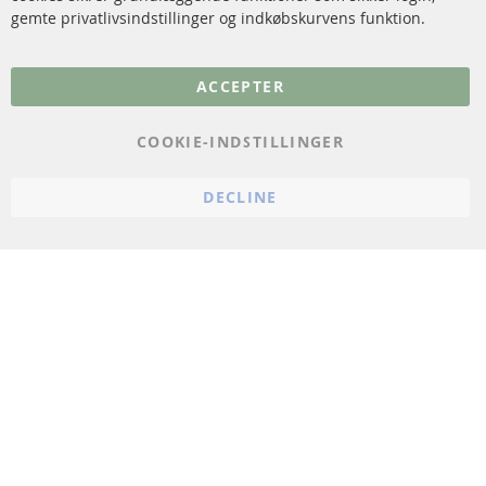
gemte privatlivsindstillinger og indkøbskurvens funktion.
Flere links
ACCEPTER
Databeskyttelse
Impressum
COOKIE-INDSTILLINGER
Politik for afbestilling
DECLINE
Vilkår
Cookie Einstellungen
© 2024 ConTra Automotive GmbH. All Rights Reserved.