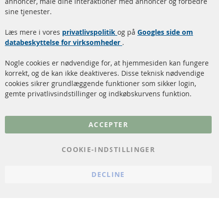
annoncer, måle dine interaktioner med annoncer og forbedre
Dieselpartikelfilter (DPF)
Betalingsmetoder
sine tjenester.
Dieselpartikelfilter
Levering
Læs mere i vores
rengøring
privatlivspolitik
og på
Googles side om
Kontakt
databeskyttelse for virksomheder
.
Katalysator (KAT)
Annuller kontrakt
Nogle cookies er nødvendige for, at hjemmesiden kan fungere
Sensorer
korrekt, og de kan ikke deaktiveres. Disse teknisk nødvendige
cookies sikrer grundlæggende funktioner som sikker login,
FAQ
gemte privatlivsindstillinger og indkøbskurvens funktion.
Flere links
ACCEPTER
Databeskyttelse
Impressum
COOKIE-INDSTILLINGER
Politik for afbestilling
DECLINE
Vilkår
Cookie Einstellungen