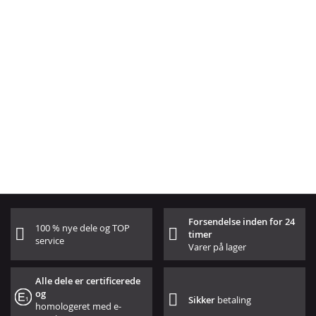
Forsendelse inden for 24
100 % nye dele og TOP
timer
service
Varer på lager
Alle dele er certificerede
og
Sikker
betaling
homologeret med e-