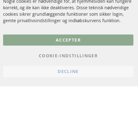
Nogle cookies er nødvendige for, at hjemmesiden kan fungere
Sensorer
korrekt, og de kan ikke deaktiveres. Disse teknisk nødvendige
cookies sikrer grundlæggende funktioner som sikker login,
FAQ
gemte privatlivsindstillinger og indkøbskurvens funktion.
Flere links
ACCEPTER
Databeskyttelse
Impressum
COOKIE-INDSTILLINGER
Politik for afbestilling
DECLINE
Vilkår
Cookie Einstellungen
© 2024 ConTra Automotive GmbH. All Rights Reserved.