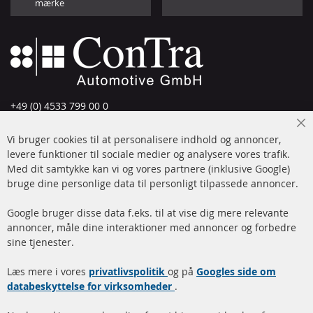
mærke
+49 (0) 4533 799 00 0
Man-tors: 09-17, fre 09-16
Cl
Vi bruger cookies til at personalisere indhold og annoncer,
info@contra-automotive.de
Co
Ba
levere funktioner til sociale medier og analysere vores trafik.
www.contra-automotive.de
Med dit samtykke kan vi og vores partnere (inklusive Google)
Facebook
Instagram
bruge dine personlige data til personligt tilpassede annoncer.
Hurtige links
Kundeservice
Google bruger disse data f.eks. til at vise dig mere relevante
annoncer, måle dine interaktioner med annoncer og forbedre
Dieselpartikelfilter (DPF)
Betalingsmetoder
sine tjenester.
Dieselpartikelfilter
Levering
Læs mere i vores
rengøring
privatlivspolitik
og på
Googles side om
Kontakt
databeskyttelse for virksomheder
.
Katalysator (KAT)
Annuller kontrakt