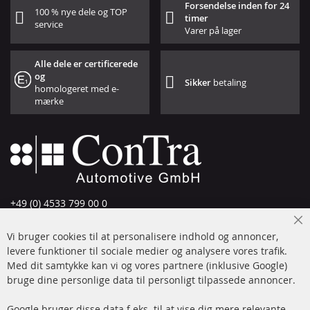
Forsendelse inden for 24
100 % nye dele og TOP
timer
service
Varer på lager
Alle dele er certificerede
og
Sikker
betaling
homologeret med e-
mærke
+49 (0) 4533 799 00 0
Man-tors: 09-17, fre 09-16
Cl
Vi bruger cookies til at personalisere indhold og annoncer,
info@contra-automotive.de
Co
Ba
levere funktioner til sociale medier og analysere vores trafik.
www.contra-automotive.de
Med dit samtykke kan vi og vores partnere (inklusive Google)
Facebook
Instagram
bruge dine personlige data til personligt tilpassede annoncer.
Hurtige links
Kundeservice
Google bruger disse data f.eks. til at vise dig mere relevante