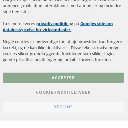
annoncer, måle dine interaktioner med annoncer og forbedre
Dieselpartikelfilter (DPF)
Betalingsmetoder
sine tjenester.
Dieselpartikelfilter
Levering
Læs mere i vores
rengøring
privatlivspolitik
og på
Googles side om
Kontakt
databeskyttelse for virksomheder
.
Katalysator (KAT)
Annuller kontrakt
Nogle cookies er nødvendige for, at hjemmesiden kan fungere
Sensorer
korrekt, og de kan ikke deaktiveres. Disse teknisk nødvendige
cookies sikrer grundlæggende funktioner som sikker login,
FAQ
gemte privatlivsindstillinger og indkøbskurvens funktion.
Flere links
ACCEPTER
Databeskyttelse
Impressum
COOKIE-INDSTILLINGER
Politik for afbestilling
DECLINE
Vilkår
Cookie Einstellungen