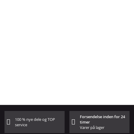
Forsendelse inden for 24
100 % nye dele og TOP
timer
service
Varer på lager