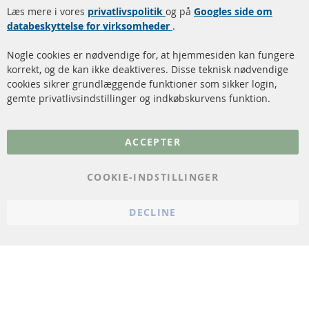
Læs mere i vores
rengøring
privatlivspolitik
og på
Googles side om
Kontakt
databeskyttelse for virksomheder
.
Katalysator (KAT)
Annuller kontrakt
Nogle cookies er nødvendige for, at hjemmesiden kan fungere
Sensorer
korrekt, og de kan ikke deaktiveres. Disse teknisk nødvendige
cookies sikrer grundlæggende funktioner som sikker login,
FAQ
gemte privatlivsindstillinger og indkøbskurvens funktion.
Flere links
ACCEPTER
Databeskyttelse
Impressum
COOKIE-INDSTILLINGER
Politik for afbestilling
DECLINE
Vilkår
Cookie Einstellungen
© 2024 ConTra Automotive GmbH. All Rights Reserved.