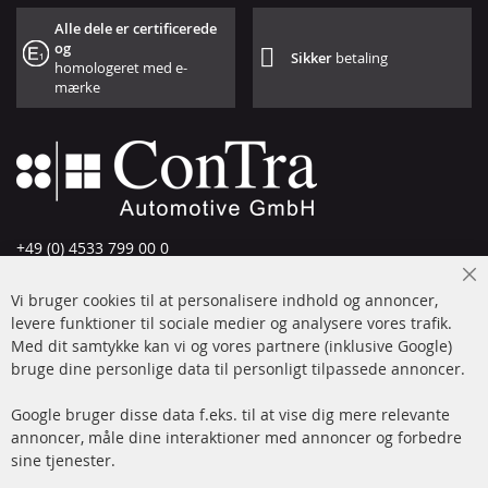
Alle dele er certificerede
og
Sikker
betaling
homologeret med e-
mærke
+49 (0) 4533 799 00 0
Man-tors: 09-17, fre 09-16
Cl
Vi bruger cookies til at personalisere indhold og annoncer,
info@contra-automotive.de
Co
Ba
levere funktioner til sociale medier og analysere vores trafik.
www.contra-automotive.de
Med dit samtykke kan vi og vores partnere (inklusive Google)
Facebook
Instagram
bruge dine personlige data til personligt tilpassede annoncer.
Hurtige links
Kundeservice
Google bruger disse data f.eks. til at vise dig mere relevante
annoncer, måle dine interaktioner med annoncer og forbedre
Dieselpartikelfilter (DPF)
Betalingsmetoder
sine tjenester.
Dieselpartikelfilter
Levering