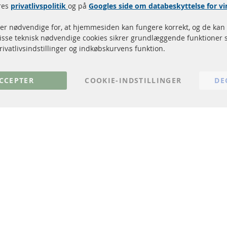
res
privatlivspolitik
og på
Googles side om databeskyttelse for 
Dieselpartikelfilter (DPF)
Betalingsmetoder
Dieselpartikelfilter rengøring
Levering
 er nødvendige for, at hjemmesiden kan fungere korrekt, og de kan 
Katalysator (KAT)
Kontakt
Disse teknisk nødvendige cookies sikrer grundlæggende funktioner 
Sensorer
Annuller kontrakt
rivatlivsindstillinger og indkøbskurvens funktion.
FAQ
CCEPTER
COOKIE-INDSTILLINGER
DE
© 2024 ConTra Automotive GmbH. All Rights Reserved.