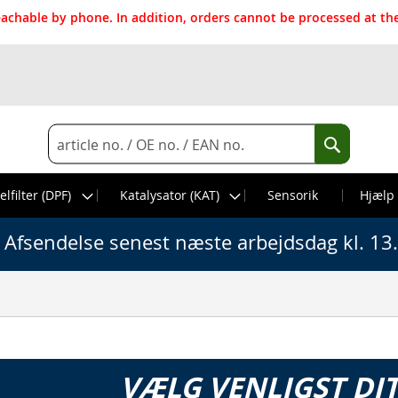
reachable by phone. In addition, orders cannot be processed at 
Search
Search
elfilter (DPF)
Katalysator (KAT)
Sensorik
Hjælp
Afsendelse senest næste arbejdsdag kl. 13
VÆLG VENLIGST DI