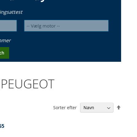
ingsattest
ummer
ch
6 PEUGEOT
Falden
Sorter efter
orden
55