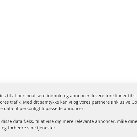
ies til at personalisere indhold og annoncer, levere funktioner til 
ores trafik. Med dit samtykke kan vi og vores partnere (inklusive G
endelse inden for 24 timer
Alle dele er certificere
e data til personligt tilpassede annoncer.
r på lager
homologeret med e-mæ
disse data f.eks. til at vise dig mere relevante annoncer, måle dine
og forbedre sine tjenester.
Hurtige links
Kundeservice