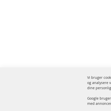
Vi bruger cook
og analysere v
Fors
dine personlig
100 % nye dele og TOP service
Vare
Google bruger 
med annoncer 