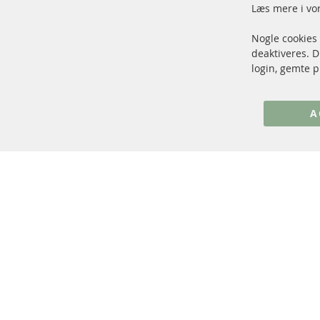
Læs mere i vo
Nogle cookies
+49 (0) 4533 799 00 0
deaktiveres. 
Man-tors: 09-17, fre 09-16
login, gemte p
info@contra-automotive.de
www.contra-automotive.de
A
Facebook
Instagram