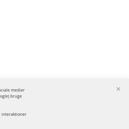
sociale medier
Close
oogle) bruge
Cooki
de og
Bar
Sikker
betaling
rke
 interaktioner
Flere links