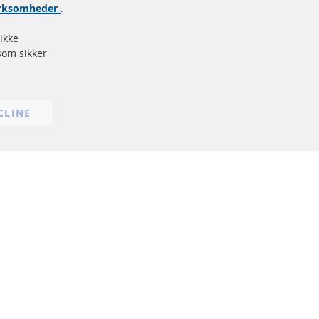
virksomheder
.
Databeskyttelse
Impressum
ikke
Politik for afbestilling
som sikker
Vilkår
Cookie Einstellungen
CLINE