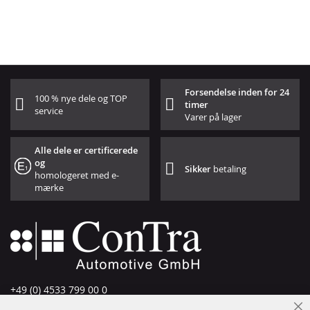
Forsendelse inden for 24
100 % nye dele og TOP
timer
service
Varer på lager
Alle dele er certificerede
og
Sikker
betaling
homologeret med e-
mærke
+49 (0) 4533 799 00 0
Man-tors: 09-17, fre 09-16