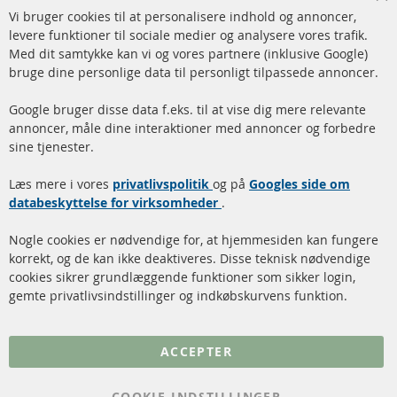
Cl
Vi bruger cookies til at personalisere indhold og annoncer,
info@contra-automotive.de
Co
Ba
levere funktioner til sociale medier og analysere vores trafik.
www.contra-automotive.de
Med dit samtykke kan vi og vores partnere (inklusive Google)
Facebook
Instagram
bruge dine personlige data til personligt tilpassede annoncer.
Hurtige links
Kundeservice
Google bruger disse data f.eks. til at vise dig mere relevante
annoncer, måle dine interaktioner med annoncer og forbedre
Dieselpartikelfilter (DPF)
Betalingsmetoder
sine tjenester.
Dieselpartikelfilter
Levering
Læs mere i vores
rengøring
privatlivspolitik
og på
Googles side om
Kontakt
databeskyttelse for virksomheder
.
Katalysator (KAT)
Annuller kontrakt
Nogle cookies er nødvendige for, at hjemmesiden kan fungere
Sensorer
korrekt, og de kan ikke deaktiveres. Disse teknisk nødvendige
cookies sikrer grundlæggende funktioner som sikker login,
FAQ
gemte privatlivsindstillinger og indkøbskurvens funktion.
Flere links
ACCEPTER
Databeskyttelse
Impressum
COOKIE-INDSTILLINGER