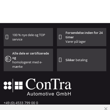
Forsendelse inden for 24
100 % nye dele og TOP
timer
service
Varer på lager
Alle dele er certificerede
og
Sikker
betaling
homologeret med e-
mærke
+49 (0) 4533 799 00 0
Man-tors: 09-17, fre 09-16