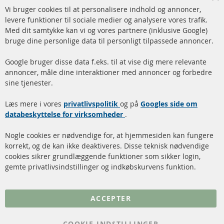
Cl
Vi bruger cookies til at personalisere indhold og annoncer,
info@contra-automotive.de
Co
Ba
levere funktioner til sociale medier og analysere vores trafik.
www.contra-automotive.de
Med dit samtykke kan vi og vores partnere (inklusive Google)
Facebook
Instagram
bruge dine personlige data til personligt tilpassede annoncer.
Hurtige links
Kundeservice
Google bruger disse data f.eks. til at vise dig mere relevante
annoncer, måle dine interaktioner med annoncer og forbedre
Dieselpartikelfilter (DPF)
Betalingsmetoder
sine tjenester.
Dieselpartikelfilter
Levering
Læs mere i vores
rengøring
privatlivspolitik
og på
Googles side om
Kontakt
databeskyttelse for virksomheder
.
Katalysator (KAT)
Annuller kontrakt
Nogle cookies er nødvendige for, at hjemmesiden kan fungere
Sensorer
korrekt, og de kan ikke deaktiveres. Disse teknisk nødvendige
cookies sikrer grundlæggende funktioner som sikker login,
FAQ
gemte privatlivsindstillinger og indkøbskurvens funktion.
Flere links
ACCEPTER
Databeskyttelse
Impressum
COOKIE-INDSTILLINGER