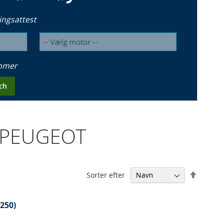
ingsattest
ummer
ch
P PEUGEOT
Falden
Sorter efter
orden
250)