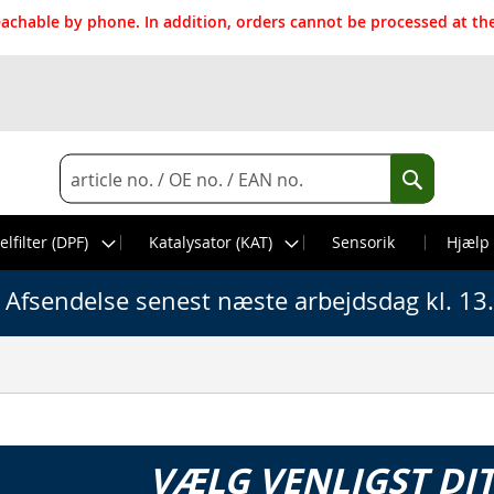
reachable by phone. In addition, orders cannot be processed at 
Search
Search
elfilter (DPF)
Katalysator (KAT)
Sensorik
Hjælp
Afsendelse senest næste arbejdsdag kl. 13
VÆLG VENLIGST DI