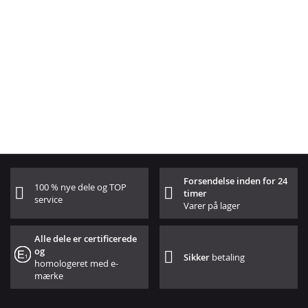
Forsendelse inden for 24
100 % nye dele og TOP
timer
service
Varer på lager
Alle dele er certificerede
og
Sikker
betaling
homologeret med e-
mærke