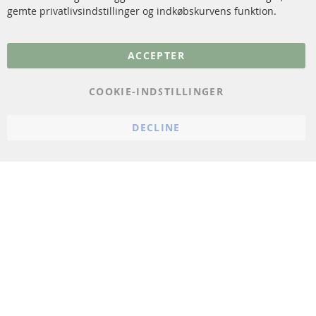
gemte privatlivsindstillinger og indkøbskurvens funktion.
Flere links
ACCEPTER
Databeskyttelse
Impressum
COOKIE-INDSTILLINGER
Politik for afbestilling
DECLINE
Vilkår
Cookie Einstellungen
© 2024 ConTra Automotive GmbH. All Rights Reserved.