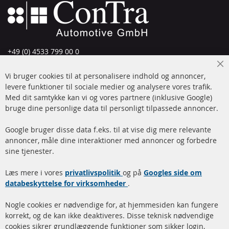
+49 (0) 4533 799 00 0
Man-tors: 09-17, fre 09-16
Cl
Vi bruger cookies til at personalisere indhold og annoncer,
info@contra-automotive.de
Co
Ba
levere funktioner til sociale medier og analysere vores trafik.
www.contra-automotive.de
Med dit samtykke kan vi og vores partnere (inklusive Google)
Facebook
Instagram
bruge dine personlige data til personligt tilpassede annoncer.
Hurtige links
Kundeservice
Google bruger disse data f.eks. til at vise dig mere relevante
annoncer, måle dine interaktioner med annoncer og forbedre
Dieselpartikelfilter (DPF)
Betalingsmetoder
sine tjenester.
Dieselpartikelfilter
Levering
Læs mere i vores
rengøring
privatlivspolitik
og på
Googles side om
Kontakt
databeskyttelse for virksomheder
.
Katalysator (KAT)
Annuller kontrakt
Nogle cookies er nødvendige for, at hjemmesiden kan fungere
Sensorer
korrekt, og de kan ikke deaktiveres. Disse teknisk nødvendige
cookies sikrer grundlæggende funktioner som sikker login,
FAQ