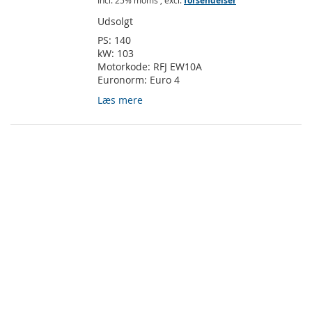
Incl. 25% moms
,
excl.
forsendelser
Udsolgt
PS:
140
kW:
103
Motorkode:
RFJ EW10A
Euronorm:
Euro 4
Læs mere