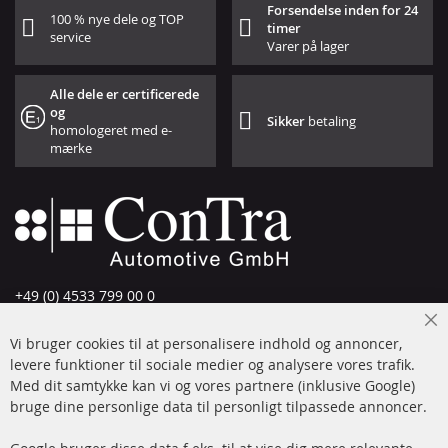
Forsendelse inden for 24
100 % nye dele og TOP
timer
service
Varer på lager
Alle dele er certificerede
og
Sikker
betaling
homologeret med e-
mærke
+49 (0) 4533 799 00 0
Man-tors: 09-17, fre 09-16
Cl
Vi bruger cookies til at personalisere indhold og annoncer,
info@contra-automotive.de
Co
Ba
levere funktioner til sociale medier og analysere vores trafik.
www.contra-automotive.de
Med dit samtykke kan vi og vores partnere (inklusive Google)
Facebook
Instagram
bruge dine personlige data til personligt tilpassede annoncer.
Hurtige links
Kundeservice