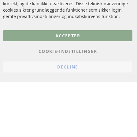
korrekt, og de kan ikke deaktiveres. Disse teknisk nødvendige
cookies sikrer grundlæggende funktioner som sikker login,
FAQ
gemte privatlivsindstillinger og indkøbskurvens funktion.
Flere links
ACCEPTER
Databeskyttelse
Impressum
COOKIE-INDSTILLINGER
Politik for afbestilling
DECLINE
Vilkår
Cookie Einstellungen
© 2024 ConTra Automotive GmbH. All Rights Reserved.