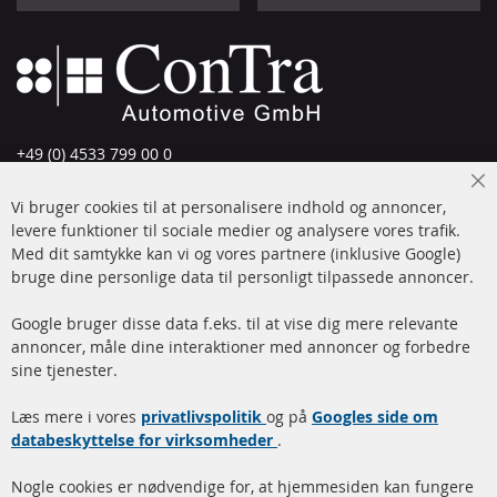
+49 (0) 4533 799 00 0
Man-tors: 09-17, fre 09-16
Cl
Vi bruger cookies til at personalisere indhold og annoncer,
info@contra-automotive.de
Co
Ba
levere funktioner til sociale medier og analysere vores trafik.
www.contra-automotive.de
Med dit samtykke kan vi og vores partnere (inklusive Google)
Facebook
Instagram
bruge dine personlige data til personligt tilpassede annoncer.
Hurtige links
Kundeservice
Google bruger disse data f.eks. til at vise dig mere relevante
annoncer, måle dine interaktioner med annoncer og forbedre
Dieselpartikelfilter (DPF)
Betalingsmetoder
sine tjenester.
Dieselpartikelfilter
Levering
Læs mere i vores
rengøring
privatlivspolitik
og på
Googles side om
Kontakt
databeskyttelse for virksomheder
.
Katalysator (KAT)
Annuller kontrakt
Nogle cookies er nødvendige for, at hjemmesiden kan fungere
Sensorer