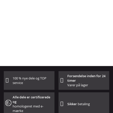
Forsendelse inden for 24
100 % nye dele og TOP
timer
service
Varer på lager
Alle dele er certificerede
og
Sikker
betaling
homologeret med e-
mærke