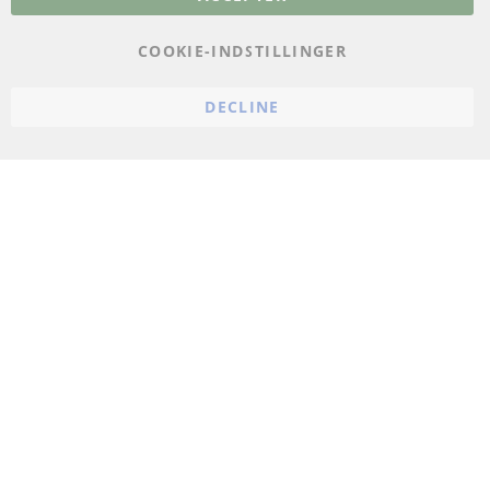
Databeskyttelse
Impressum
COOKIE-INDSTILLINGER
Politik for afbestilling
DECLINE
Vilkår
Cookie Einstellungen
© 2024 ConTra Automotive GmbH. All Rights Reserved.