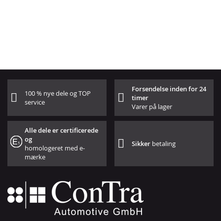
Forsendelse inden for 24
100 % nye dele og TOP
timer
service
Varer på lager
Alle dele er certificerede
og
Sikker
betaling
homologeret med e-
mærke