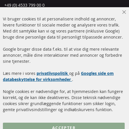
+49 (0) 4533 799 00 0
Man-tors: 09-17, fre 09-16
Cl
Vi bruger cookies til at personalisere indhold og annoncer,
info@contra-automotive.de
Co
Ba
levere funktioner til sociale medier og analysere vores trafik.
www.contra-automotive.de
Med dit samtykke kan vi og vores partnere (inklusive Google)
Facebook
Instagram
bruge dine personlige data til personligt tilpassede annoncer.
Hurtige links
Kundeservice
Google bruger disse data f.eks. til at vise dig mere relevante
annoncer, måle dine interaktioner med annoncer og forbedre
Dieselpartikelfilter (DPF)
Betalingsmetoder
sine tjenester.
Dieselpartikelfilter
Levering
Læs mere i vores
rengøring
privatlivspolitik
og på
Googles side om
Kontakt
databeskyttelse for virksomheder
.
Katalysator (KAT)
Annuller kontrakt
Nogle cookies er nødvendige for, at hjemmesiden kan fungere
Sensorer
korrekt, og de kan ikke deaktiveres. Disse teknisk nødvendige
cookies sikrer grundlæggende funktioner som sikker login,
FAQ
gemte privatlivsindstillinger og indkøbskurvens funktion.
Flere links
ACCEPTER