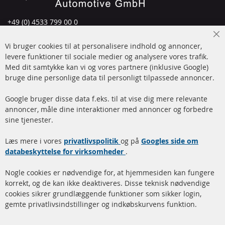
+49 (0) 4533 799 00 0
Man-tors: 09-17, fre 09-16
Cl
Vi bruger cookies til at personalisere indhold og annoncer,
info@contra-automotive.de
Co
Ba
levere funktioner til sociale medier og analysere vores trafik.
www.contra-automotive.de
Med dit samtykke kan vi og vores partnere (inklusive Google)
Facebook
Instagram
bruge dine personlige data til personligt tilpassede annoncer.
Hurtige links
Kundeservice
Google bruger disse data f.eks. til at vise dig mere relevante
annoncer, måle dine interaktioner med annoncer og forbedre
Dieselpartikelfilter (DPF)
Betalingsmetoder
sine tjenester.
Dieselpartikelfilter
Levering
Læs mere i vores
rengøring
privatlivspolitik
og på
Googles side om
Kontakt
databeskyttelse for virksomheder
.
Katalysator (KAT)
Annuller kontrakt
Nogle cookies er nødvendige for, at hjemmesiden kan fungere
Sensorer
korrekt, og de kan ikke deaktiveres. Disse teknisk nødvendige
cookies sikrer grundlæggende funktioner som sikker login,
FAQ
gemte privatlivsindstillinger og indkøbskurvens funktion.
Flere links