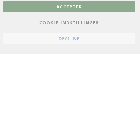
ACCEPTER
Databeskyttelse
Impressum
COOKIE-INDSTILLINGER
Politik for afbestilling
DECLINE
Vilkår
Cookie Einstellungen
© 2024 ConTra Automotive GmbH. All Rights Reserved.