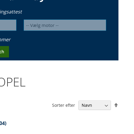
ingsattest
ummer
ch
 OPEL
Falden
Sorter efter
orden
04)