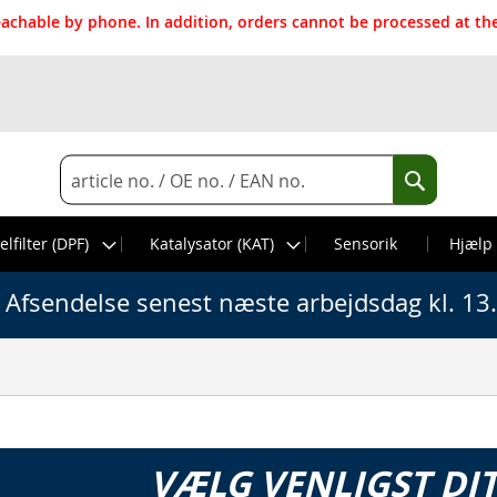
reachable by phone. In addition, orders cannot be processed at 
Search
Search
elfilter (DPF)
Katalysator (KAT)
Sensorik
Hjælp
Afsendelse senest næste arbejdsdag kl. 13
VÆLG VENLIGST DI