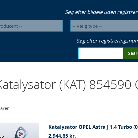
Søg efter bildele uden registrer
Søg efter registreringsn
Sear
atalysator (KAT) 854590
arer
Katalysator OPEL Astra J 1.4 Turbo (0
2.944,65 kr.