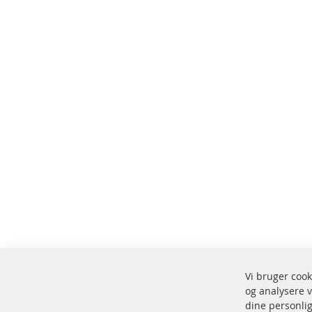
Vi bruger cook
og analysere v
Fors
dine personlig
100 % nye dele og TOP service