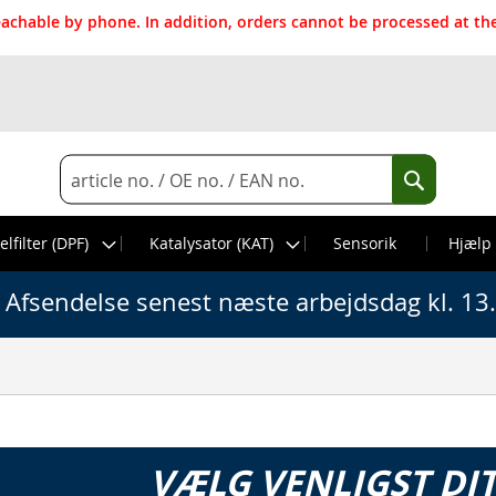
reachable by phone. In addition, orders cannot be processed at 
Search
Search
elfilter (DPF)
Katalysator (KAT)
Sensorik
Hjælp
Afsendelse senest næste arbejdsdag kl. 13
VÆLG VENLIGST DI