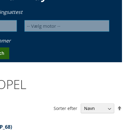
ingsattest
ummer
ch
 OPEL
Falden
Sorter efter
orden
P_68)