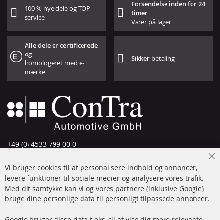
Forsendelse inden for 24
100 % nye dele og TOP
timer
service
Varer på lager
Alle dele er certificerede
og
Sikker
betaling
homologeret med e-
mærke
+49 (0) 4533 799 00 0
Man-tors: 09-17, fre 09-16
Cl
Vi bruger cookies til at personalisere indhold og annoncer,
info@contra-automotive.de
Co
Ba
levere funktioner til sociale medier og analysere vores trafik.
www.contra-automotive.de
Med dit samtykke kan vi og vores partnere (inklusive Google)
Facebook
Instagram
bruge dine personlige data til personligt tilpassede annoncer.
Hurtige links
Kundeservice
Google bruger disse data f.eks. til at vise dig mere relevante