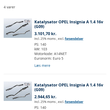
4
varer
Katalysator OPEL Insignia A 1.4 16v
(G09)
3.101,70 kr.
Incl. 25% moms
,
excl.
forsendelser
PS:
140
kW:
103
Motorkode:
A14NET
Euronorm:
Euro 5
Læs mere
Katalysator OPEL Insignia A 1.4 16v
(G09)
2.944,65 kr.
Incl. 25% moms
,
excl.
forsendelser
PS:
140