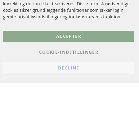
korrekt, og de kan ikke deaktiveres. Disse teknisk nødvendige
cookies sikrer grundlæggende funktioner som sikker login,
FAQ
gemte privatlivsindstillinger og indkøbskurvens funktion.
Flere links
ACCEPTER
Databeskyttelse
Impressum
COOKIE-INDSTILLINGER
Politik for afbestilling
DECLINE
Vilkår
Cookie Einstellungen
© 2024 ConTra Automotive GmbH. All Rights Reserved.