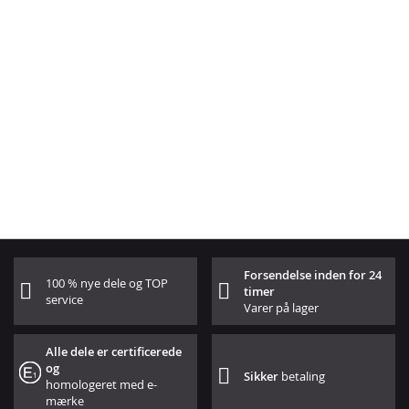
Forsendelse inden for 24
100 % nye dele og TOP
timer
service
Varer på lager
Alle dele er certificerede
og
Sikker
betaling
homologeret med e-
mærke