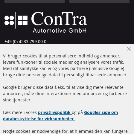
+49 (0) 4533 799 00 0
Man-tors: 09-17, fre 09-16
Cl
Vi bruger cookies til at personalisere indhold og annoncer,
info@contra-automotive.de
Co
Ba
levere funktioner til sociale medier og analysere vores trafik.
www.contra-automotive.de
Med dit samtykke kan vi og vores partnere (inklusive Google)
Facebook
Instagram
bruge dine personlige data til personligt tilpassede annoncer.
Hurtige links
Kundeservice
Google bruger disse data f.eks. til at vise dig mere relevante
annoncer, måle dine interaktioner med annoncer og forbedre
Dieselpartikelfilter (DPF)
Betalingsmetoder
sine tjenester.
Dieselpartikelfilter
Levering
Læs mere i vores
rengøring
privatlivspolitik
og på
Googles side om
Kontakt
databeskyttelse for virksomheder
.
Katalysator (KAT)
Annuller kontrakt
Nogle cookies er nødvendige for, at hjemmesiden kan fungere
Sensorer