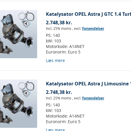
Katalysator OPEL Astra J GTC 1.4 Tur
2.748,38 kr.
Incl. 25% moms
,
excl.
forsendelser
PS:
140
kW:
103
Motorkode:
A14NET
Euronorm:
Euro 5
Læs mere
Katalysator OPEL Astra J Limousine 1
2.748,38 kr.
Incl. 25% moms
,
excl.
forsendelser
PS:
140
kW:
103
Motorkode:
A14NET
Euronorm:
Euro 5
Læs mere