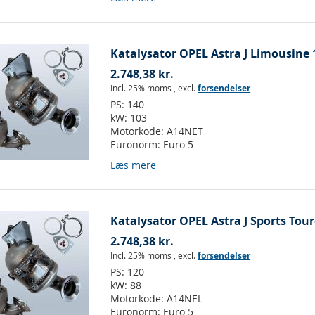
Katalysator OPEL Astra J Limousine 1
2.748,38 kr.
Incl. 25% moms
,
excl.
forsendelser
PS:
140
kW:
103
Motorkode:
A14NET
Euronorm:
Euro 5
Læs mere
Katalysator OPEL Astra J Sports Tour
2.748,38 kr.
Incl. 25% moms
,
excl.
forsendelser
PS:
120
kW:
88
Motorkode:
A14NEL
Euronorm:
Euro 5