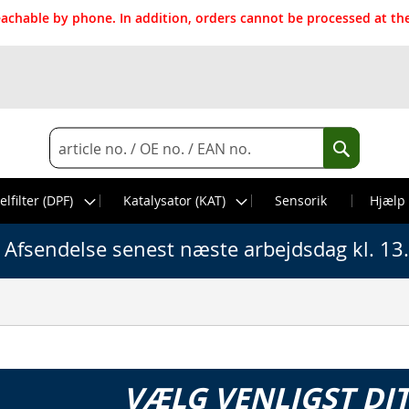
reachable by phone. In addition, orders cannot be processed at 
Search
Search
elfilter (DPF)
Katalysator (KAT)
Sensorik
Hjælp
Afsendelse senest næste arbejdsdag kl. 13
VÆLG VENLIGST DI