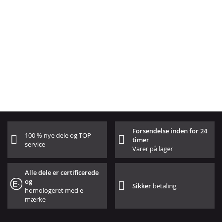
Forsendelse inden for 24
100 % nye dele og TOP
timer
service
Varer på lager
Alle dele er certificerede
og
Sikker
betaling
homologeret med e-
mærke