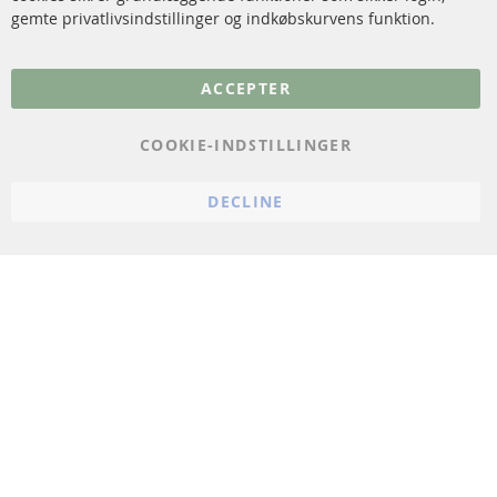
gemte privatlivsindstillinger og indkøbskurvens funktion.
Flere links
ACCEPTER
Databeskyttelse
Impressum
COOKIE-INDSTILLINGER
Politik for afbestilling
DECLINE
Vilkår
Cookie Einstellungen
© 2024 ConTra Automotive GmbH. All Rights Reserved.