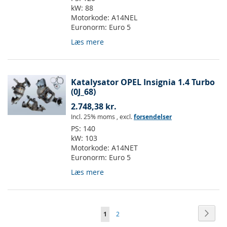
kW:
88
Motorkode:
A14NEL
Euronorm:
Euro 5
Læs mere
Katalysator OPEL Insignia 1.4 Turbo
(0J_68)
2.748,38 kr.
Incl. 25% moms
,
excl.
forsendelser
PS:
140
kW:
103
Motorkode:
A14NET
Euronorm:
Euro 5
Læs mere
Side
Side
Vider
Du
Side
1
2