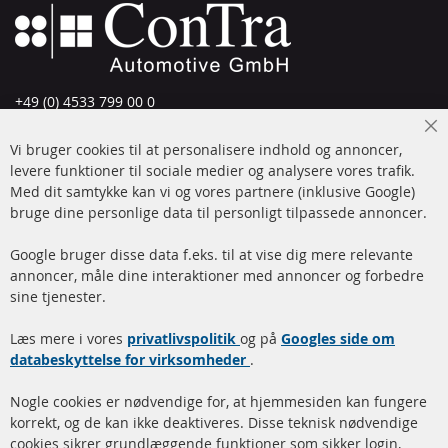
+49 (0) 4533 799 00 0
Man-tors: 09-17, fre 09-16
Cl
Vi bruger cookies til at personalisere indhold og annoncer,
info@contra-automotive.de
Co
Ba
levere funktioner til sociale medier og analysere vores trafik.
www.contra-automotive.de
Med dit samtykke kan vi og vores partnere (inklusive Google)
Facebook
Instagram
bruge dine personlige data til personligt tilpassede annoncer.
Hurtige links
Kundeservice
Google bruger disse data f.eks. til at vise dig mere relevante
annoncer, måle dine interaktioner med annoncer og forbedre
Dieselpartikelfilter (DPF)
Betalingsmetoder
sine tjenester.
Dieselpartikelfilter
Levering
Læs mere i vores
rengøring
privatlivspolitik
og på
Googles side om
Kontakt
databeskyttelse for virksomheder
.
Katalysator (KAT)
Annuller kontrakt
Nogle cookies er nødvendige for, at hjemmesiden kan fungere
Sensorer
korrekt, og de kan ikke deaktiveres. Disse teknisk nødvendige
cookies sikrer grundlæggende funktioner som sikker login,
FAQ