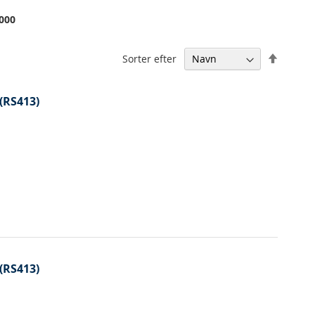
000
Falden
Sorter efter
orden
 (RS413)
 (RS413)