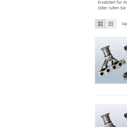
Ersatzteil für 
Oder rufen Sie 
Vis
Liste
Gitter
Va
som