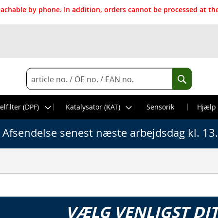
reachable by phone. In addition, orders cannot be processed at 
Search
Search
elfilter (DPF)
Katalysator (KAT)
Sensorik
Hjælp
Afsendelse senest næste arbejdsdag kl. 13
VÆLG VENLIGST DI