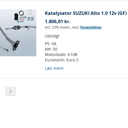
Katalysator SUZUKI Alto 1.0 12v (GF)
1.806,01 kr.
Incl. 25% moms
,
excl.
forsendelser
Udsolgt
PS:
68
kW:
50
Motorkode:
K10B
Euronorm:
Euro 5
Læs mere
ket side
ide
Side
Videre