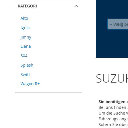
KATEGORI
Alto
Ignis
Jimny
Liana
SX4
Splash
SUZU
Swift
Wagon R+
Sie benötigen 
Bei uns finden 
Um die Suche w
Fahrzeugs ang
Sofern Sie übe