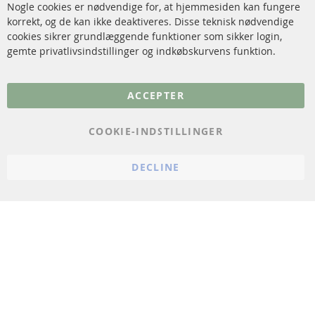
Nogle cookies er nødvendige for, at hjemmesiden kan fungere
Sensorer
korrekt, og de kan ikke deaktiveres. Disse teknisk nødvendige
cookies sikrer grundlæggende funktioner som sikker login,
FAQ
gemte privatlivsindstillinger og indkøbskurvens funktion.
Flere links
ACCEPTER
Databeskyttelse
Impressum
COOKIE-INDSTILLINGER
Politik for afbestilling
DECLINE
Vilkår
Cookie Einstellungen
© 2024 ConTra Automotive GmbH. All Rights Reserved.