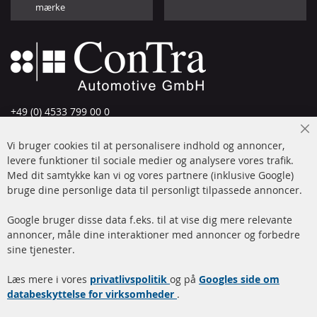
mærke
+49 (0) 4533 799 00 0
Man-tors: 09-17, fre 09-16
Cl
Vi bruger cookies til at personalisere indhold og annoncer,
info@contra-automotive.de
Co
Ba
levere funktioner til sociale medier og analysere vores trafik.
www.contra-automotive.de
Med dit samtykke kan vi og vores partnere (inklusive Google)
Facebook
Instagram
bruge dine personlige data til personligt tilpassede annoncer.
Hurtige links
Kundeservice
Google bruger disse data f.eks. til at vise dig mere relevante
annoncer, måle dine interaktioner med annoncer og forbedre
Dieselpartikelfilter (DPF)
Betalingsmetoder
sine tjenester.
Dieselpartikelfilter
Levering
Læs mere i vores
rengøring
privatlivspolitik
og på
Googles side om
Kontakt
databeskyttelse for virksomheder
.
Katalysator (KAT)
Annuller kontrakt