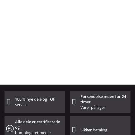
Forsendelse inden for 24
100 % nye dele og TOP
timer
service
Varer på lager
Alle dele er certificerede
og
Sikker
betaling
homologeret med e-