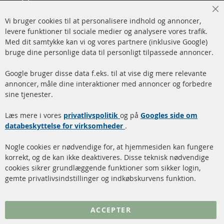
Man-tors: 09-17, fre 09-16
Cl
Vi bruger cookies til at personalisere indhold og annoncer,
info@contra-automotive.de
Co
Ba
levere funktioner til sociale medier og analysere vores trafik.
www.contra-automotive.de
Med dit samtykke kan vi og vores partnere (inklusive Google)
Facebook
Instagram
bruge dine personlige data til personligt tilpassede annoncer.
Hurtige links
Kundeservice
Google bruger disse data f.eks. til at vise dig mere relevante
annoncer, måle dine interaktioner med annoncer og forbedre
Dieselpartikelfilter (DPF)
Betalingsmetoder
sine tjenester.
Dieselpartikelfilter
Levering
Læs mere i vores
rengøring
privatlivspolitik
og på
Googles side om
Kontakt
databeskyttelse for virksomheder
.
Katalysator (KAT)
Annuller kontrakt
Nogle cookies er nødvendige for, at hjemmesiden kan fungere
Sensorer
korrekt, og de kan ikke deaktiveres. Disse teknisk nødvendige
cookies sikrer grundlæggende funktioner som sikker login,
FAQ
gemte privatlivsindstillinger og indkøbskurvens funktion.
Flere links
ACCEPTER
Databeskyttelse