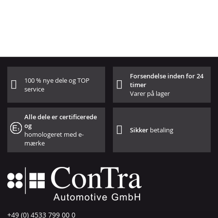
Forsendelse inden for 24
100 % nye dele og TOP
timer
service
Varer på lager
Alle dele er certificerede
og
Sikker
betaling
homologeret med e-
mærke
+49 (0) 4533 799 00 0