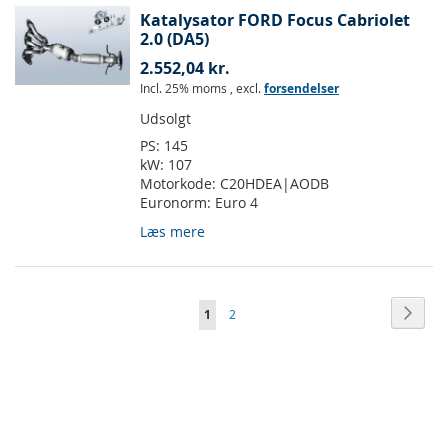
Katalysator FORD Focus Cabriolet
2.0 (DA5)
2.552,04 kr.
Incl. 25% moms
,
excl.
forsendelser
Udsolgt
PS:
145
kW:
107
Motorkode:
C20HDEA|AODB
Euronorm:
Euro 4
Læs mere
Side
Side
Vider
Du
Side
1
2
læser
i
øjeblikket
side