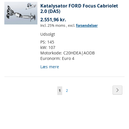
Katalysator FORD Focus Cabriolet
2.0 (DA5)
2.551,96 kr.
Incl. 25% moms
,
excl.
forsendelser
Udsolgt
PS:
145
kW:
107
Motorkode:
C20HDEA|AODB
Euronorm:
Euro 4
Læs mere
Side
Side
Vider
Du
Side
1
2
læser
i
øjeblikket
side