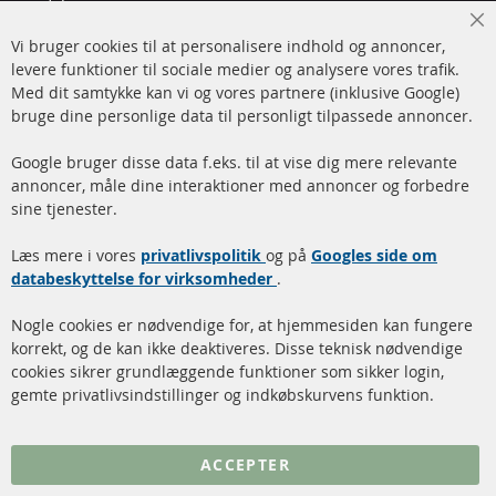
Man-tors: 09-17, fre 09-16
Cl
Vi bruger cookies til at personalisere indhold og annoncer,
info@contra-automotive.de
Co
Ba
levere funktioner til sociale medier og analysere vores trafik.
www.contra-automotive.de
Med dit samtykke kan vi og vores partnere (inklusive Google)
Facebook
Instagram
bruge dine personlige data til personligt tilpassede annoncer.
Hurtige links
Kundeservice
Google bruger disse data f.eks. til at vise dig mere relevante
annoncer, måle dine interaktioner med annoncer og forbedre
Dieselpartikelfilter (DPF)
Betalingsmetoder
sine tjenester.
Dieselpartikelfilter
Levering
Læs mere i vores
rengøring
privatlivspolitik
og på
Googles side om
Kontakt
databeskyttelse for virksomheder
.
Katalysator (KAT)
Annuller kontrakt
Nogle cookies er nødvendige for, at hjemmesiden kan fungere
Sensorer
korrekt, og de kan ikke deaktiveres. Disse teknisk nødvendige
cookies sikrer grundlæggende funktioner som sikker login,
FAQ
gemte privatlivsindstillinger og indkøbskurvens funktion.
Flere links
ACCEPTER
Databeskyttelse