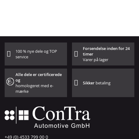
Forsendelse inden for 24
100 % nye dele og TOP
timer
service
Varer på lager
Alle dele er certificerede
og
Sikker
betaling
homologeret med e-
mærke
+49 (0) 4533 799 00 0